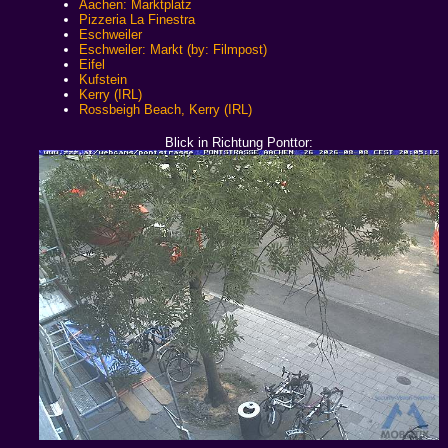
Aachen: Marktplatz
Pizzeria La Finestra
Eschweiler
Eschweiler: Markt (by: Filmpost)
Eifel
Kufstein
Kerry (IRL)
Rossbeigh Beach, Kerry (IRL)
Blick in Richtung Ponttor: