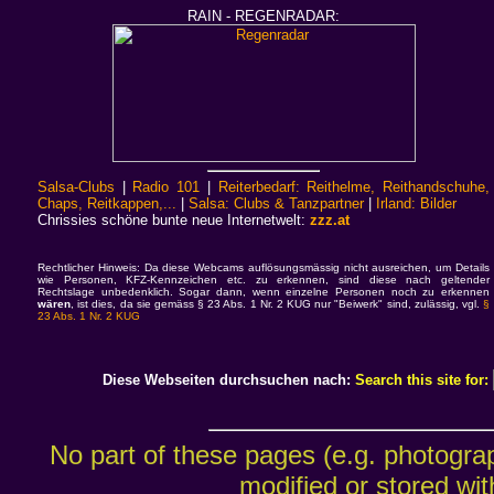
RAIN - REGENRADAR:
Salsa-Clubs
|
Radio 101
|
Reiterbedarf: Reithelme, Reithandschuhe,
Chaps, Reitkappen,...
|
Salsa: Clubs & Tanzpartner
|
Irland: Bilder
Chrissies schöne bunte neue Internetwelt:
zzz.at
Rechtlicher Hinweis: Da diese Webcams auflösungsmässig nicht ausreichen, um Details
wie Personen, KFZ-Kennzeichen etc. zu erkennen, sind diese nach geltender
Rechtslage unbedenklich. Sogar dann, wenn einzelne Personen noch zu erkennen
wären
, ist dies, da sie gemäss § 23 Abs. 1 Nr. 2 KUG nur "Beiwerk" sind, zulässig, vgl.
§
23 Abs. 1 Nr. 2 KUG
Diese Webseiten durchsuchen nach:
Search this site for:
No part of these pages (e.g. photogra
modified or stored wit