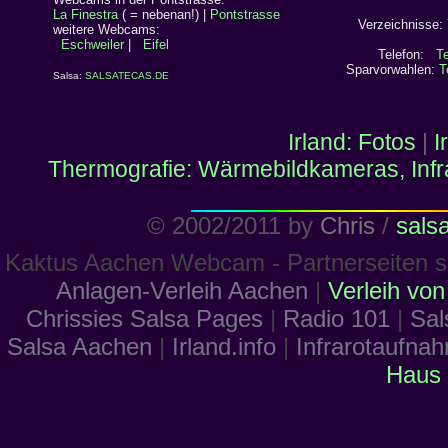
La Finestra
( = nebenan!) |
Pontstrasse
Verzeichnisse:
weitere Webcams:
Eschweiler
|
Eifel
Telefon:
T
Sparvorwahlen:
T
Salsa:
SALSATECAS.DE
Irland: Fotos
|
I
Thermografie: Wärmebildkameras, Inf
© 2002/2011 by
Chris
/
salsa
Kaktus Aachen Webcam - Partnerseiten so
Anlagen-Verleih Aachen
|
Verleih vo
Chrissies Salsa Pages
|
Radio 101
|
Sal
Salsa Aachen
|
Irland.info
|
Infrarotaufna
Haus 