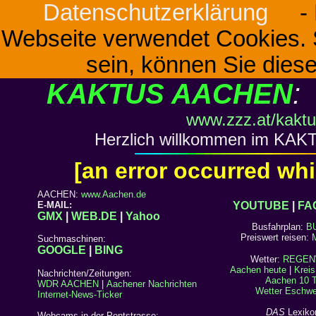
Datenschutzerklärung
- H
Webseite verwendet Cookies. S
sein, können Sie dies
KAKTUS AACHEN
:
www.zzz.at/kakt
Herzlich willkommen im KAKT
[an error occurred whi
AACHEN:
www.Aachen.de
E-MAIL:
YOUTUBE
|
FA
GMX
|
WEB.DE
|
Yahoo
Busfahrplan:
B
Preiswert reisen:
M
Suchmaschinen:
GOOGLE
|
BING
Wetter:
REGEN
Aachen heute
|
Krei
Nachrichten/Zeitungen:
Aachen 10 
WDR AACHEN
|
Aachener Nachrichten
Wetter Eschwei
Internet-News-Ticker
DAS
Lexiko
Webcams in der Pontstrasse: